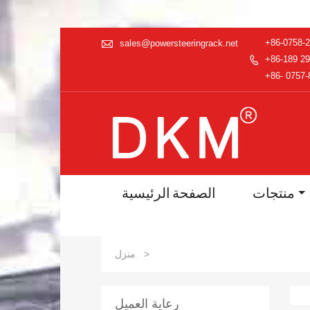

+86-0758-
sales@powersteeringrack.net
+86-189 29

+86- 0757-
منتجات
الصفحة الرئيسية
>
منزل
رعاية العميل