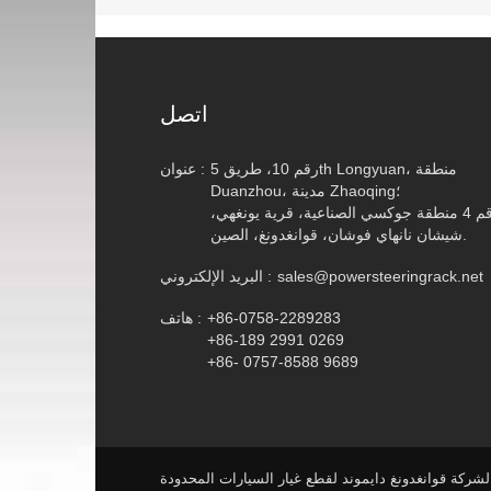
اتصل
رقم 10، طريق 5th Longyuan، منطقة
عنوان :
Duanzhou، مدينة Zhaoqing؛
رقم 4 منطقة جوكسي الصناعية، قرية يونغهي،
شيشان نانهاي فوشان، قوانغدونغ، الصين.
sales@powersteeringrack.net
البريد الإلكتروني :
+86-0758-2289283
هاتف :
+86-189 2991 0269
+86- 0757-8588 9689
ركة قوانغدونغ دايموند لقطع غيار السيارات المحدودة