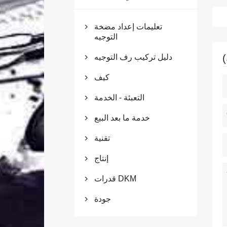
تعليمات إعداد مضخة

التوجيه
دليل تركيب رف التوجيه

كيف

التعبئة - الخدمة

خدمة ما بعد البيع

تقنية

إنتاج

قدرات DKM

جودة
