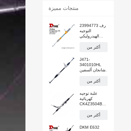
منتجات مميزة
23994773 رف
التوجيه
الهيدروليكي
المعزز لـ وولينغ
رونغقوانغ N300
أكثر من
القيادة اليسرى
J471-
3401010HL
شانجان ألسفين
رف توجيه
كهربائي يدوي
أكثر من
لليد اليسرى
علبة توجيه
كهربائية
CK4Z3504B
لسيارة فورد
ترانزيت V362
أكثر من
DKM E632