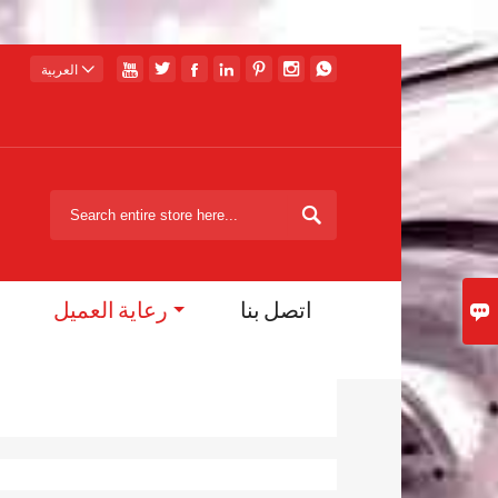








العربية

اتصل بنا
رعاية العميل
ق
