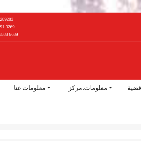
2289283
91 0269
8588 9689
ضية
معلومات. مركز
معلومات عنا