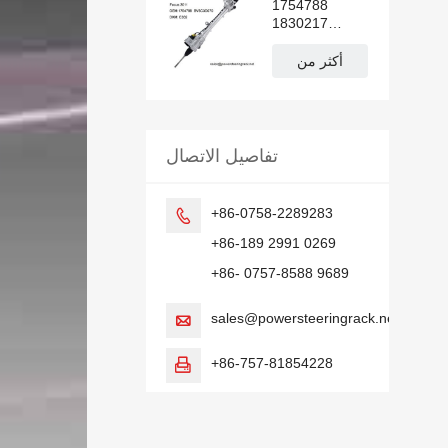
1754788
1830217
BV6C3D070
علبة توجيه
أكثر من
كهربائية لسيارة
فورد فوكس
تفاصيل الاتصال
+86-0758-2289283

+86-189 2991 0269
+86- 0757-8588 9689
sales@powersteeringrack.net

+86-757-81854228
