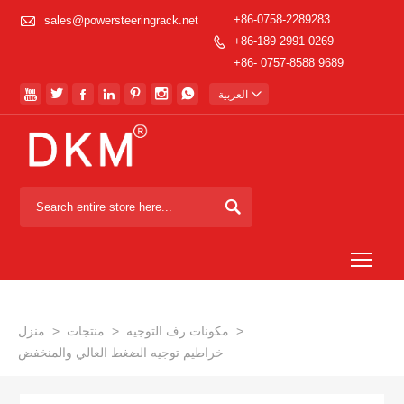

+86-0758-2289283
sales@powersteeringrack.net
+86-189 2991 0269

+86- 0757-8588 9689








العربية

Togg
>
مكونات رف التوجيه
>
منتجات
>
منزل
خراطيم توجيه الضغط العالي والمنخفض