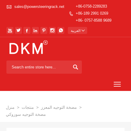

+86-0758-2289283
sales@powersteeringrack.net
+86-189 2991 0269

+86- 0757-8588 9689








العربية

Togg
>
مضخة التوجيه المعزز
>
منتجات
>
منزل
مضخة التوجيه سوزوكي