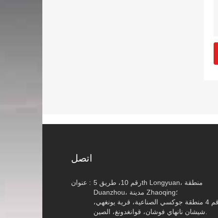
اتصل
رقم 10، طريق 5th Longyuan، منطقة
عنوان :
Duanzhou، مدينة Zhaoqing؛
رقم 4 منطقة جوكسي الصناعية، قرية يونغهي،
شيشان نانهاي فوشان، قوانغدونغ، الصين.