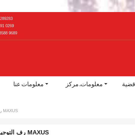
2289283
91 0269
8588 9689
ضية
معلومات. مركز
معلومات عنا
رف التوجيه MAXUS
رف التوجيه MAXUS