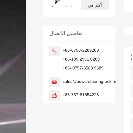
علبة توجيه
أكثر من
كهربائية لسيارة
فورد فوكس
تفاصيل الاتصال
+86-0758-2289283

+86-189 2991 0269
+86- 0757-8588 9689
sales@powersteeringrack.net

+86-757-81854228
