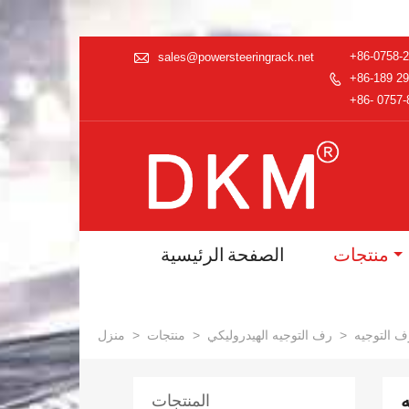

+86-0758-
sales@powersteeringrack.net
+86-189 29

+86- 0757-
منتجات
الصفحة الرئيسية
>
رف التوجيه الهيدروليكي
>
منتجات
>
منزل
المنتجات