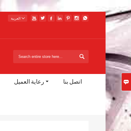








العربية

اتصل بنا
رعاية العميل
ق
