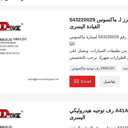
543220029 رف توجيه هيدروليكي معزز لـ ماكسوس V80LDV
القيادة اليسرى
تم تطوير رف التوجيه المعزز رقم 543220029 لسيارة ماكسوس V80LDV. منتج جديد
كليًا.
لتوجيه لدينا أكثر من 500 طراز من تطبيقات السيارات، ونعمل على
جيه
رف توجيه ماكسوس V80/LDV

تفاصيل
Email
رف توجيه هيدروليكي A41A050A1 لسيارة ماكسوس T60 القيادة
اليسرى