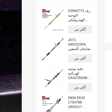
23994773 رف
التوجيه
الهيدروليكي
المعزز لـ وولينغ
رونغقوانغ N300
أكثر من
القيادة اليسرى
J471-
3401010HL
شانجان ألسفين
رف توجيه
كهربائي يدوي
أكثر من
لليد اليسرى
علبة توجيه
كهربائية
CK4Z3504B
لسيارة فورد
ترانزيت V362
أكثر من
DKM E632
1754788
1830217
BV6C3D070