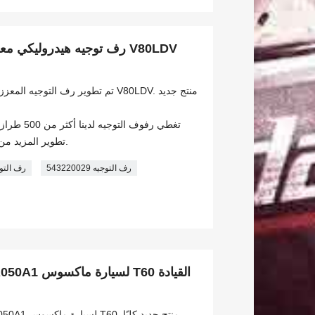
تغطي رفوف ا
تطوير المزيد من الطرازات شهريًا. نرحب بالتخصيص.
543220029 رف التوجيه
رف التو
تم تطوير رف التوجيه المعزز A41A050A1 لسيارة ماكسوس T60. منتج جديد كليًا.