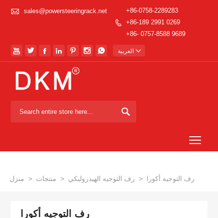

+86-0758-2289283
sales@powersteeringrack.net
+86-189 2991 0269

+86- 0757-8588 9689








العربية

Togg
رف التوجيه أكورا
>
رف التوجيه الهيدروليكي
>
منتجات
>
منزل
رف التوجيه أكورا