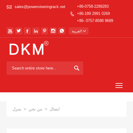

+86-0758-2289283
sales@powersteeringrack.net
+86-189 2991 0269

+86- 0757-8588 9689








العربية

Togg
ايصال
>
من نحن
>
منزل