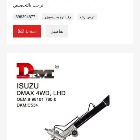
نرحب بالتخصيص.
ترس رف
رف توجيه إيسوزو
898394877

تفاصيل
Email