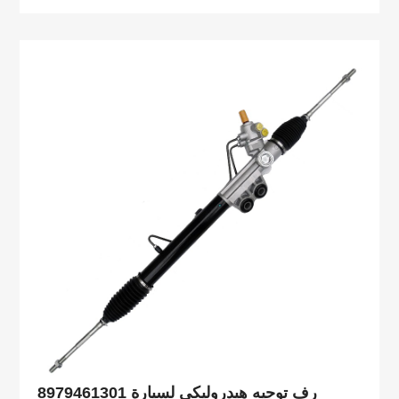
8979461301 رف توجيه هيدروليكي لسيارة