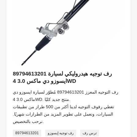
89794613201 رف توجيه هيدروليكي لسيارة
ايسوزو دي ماكس 3.0 4WD
رف التوجيه المعزز 89794613201 مُطوّر لسيارة ايسوزو دي
ماكس 3.0 4WD. منتج جديد كليًا.
تغطي رفوف التوجيه لدينا أكثر من 500 طراز من تطبيقات
السيارات، ونعمل على تطوير المزيد من الطرازات شهريًا.
نرحب بالتخصيص.
ترس رف
رف توجيه إيسوزو
89794613201