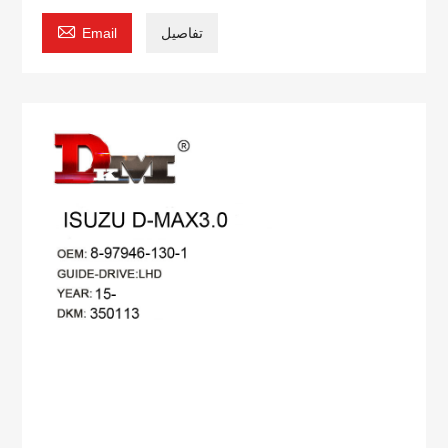

تفاصيل
Email