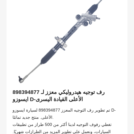
898394877 رف توجيه هيدروليكي معزز لـ
ايسوزو D-الأعلى القيادة اليسرى
تم تطوير رف التوجيه المعزز 898394877 لسيارة ايسوزو D-
الأعلى. منتج جديد تمامًا.
تغطي رفوف التوجيه لدينا أكثر من 500 طراز من تطبيقات
السيارات، ونعمل على تطوير المزيد من الطرازات شهريًا.