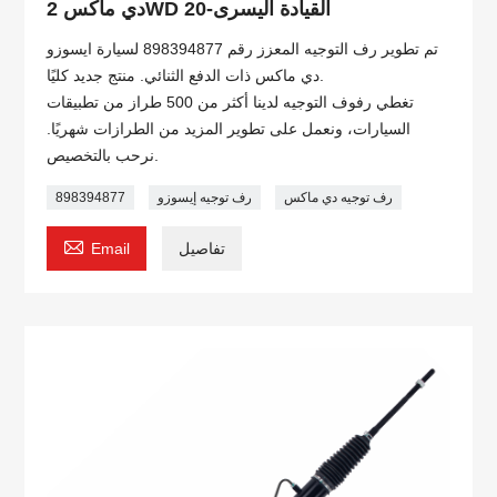
دي ماكس 2WD 20-القيادة اليسرى
تم تطوير رف التوجيه المعزز رقم 898394877 لسيارة ايسوزو
دي ماكس ذات الدفع الثنائي. منتج جديد كليًا.
تغطي رفوف التوجيه لدينا أكثر من 500 طراز من تطبيقات
السيارات، ونعمل على تطوير المزيد من الطرازات شهريًا.
نرحب بالتخصيص.
رف توجيه دي ماكس
رف توجيه إيسوزو
898394877

تفاصيل
Email