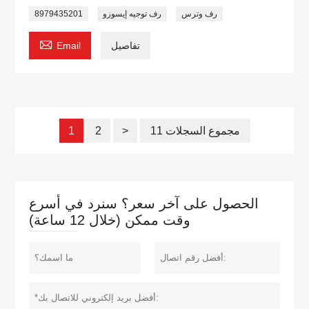
رف وترس
رف توجيه إيسوزو
8979435201

تفاصيل
Email
11 مجموع السجلات
>
2
1
الحصول على آخر سعر؟ سنرد في أسرع
وقت ممكن (خلال 12 ساعة)