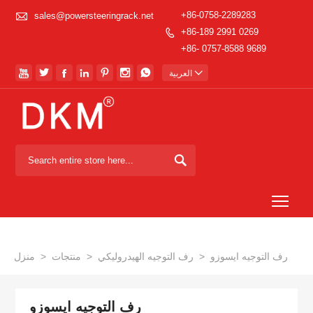

+86-0758-2289283
sales@powersteeringrack.net
+86-189 2991 0269

+86- 0757-8588 9689








العربية

Togg
رف التوجيه ايسوزو
>
رف التوجيه الهيدروليكي
>
منتجات
>
منزل
رف التوجيه ايسوزو