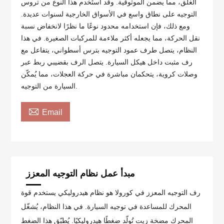
الغلق، مما يضمن الموثوقية. وقد استُخدم هذا النوع من تروس
التوجيه على نطاق واسع في الأسواق الخارجية لسنوات عديدة.
ومع ذلك، فإن استخدامه محدود نوعًا ما نظرًا لانخفاض نسبة
نقل الحركة، مما يجعله أكثر ملاءمة للمركبات الصغيرة. في هذا
النظام، يتصل طرف عمود التوجيه بترس أسطواني، يتفاعل مع
رف مثبت داخل هيكل السيارة. يتصل الرف بقضيبي ربط عبر
وصلات كروية، يتحكمان مباشرة في حركة العجلات، مما يُمكّن
السيارة من التوجيه.

Email
مبدأ عمل نظام التوجيه المعزز
رف التوجيه المعزز في كورولا هو نظام هيدروليكي يستخدم قوة
المحرك للمساعدة في توجيه السيارة. في هذا النظام، يُشغّل
المحرك مضخة زيت تُولّد ضغطًا هيدروليكيًا. يُطبّق هذا الضغط