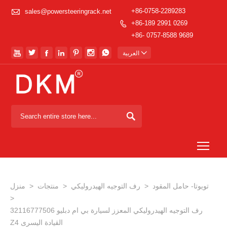

+86-0758-2289283
sales@powersteeringrack.net
+86-189 2991 0269

+86- 0757-8588 9689








العربية

Togg
تويوتا- حامل المقود
>
رف التوجيه الهيدروليكي
>
منتجات
>
منزل
>
32116777506 رف التوجيه الهيدروليكي المعزز لسيارة بي ام دبليو
Z4 القيادة اليسرى